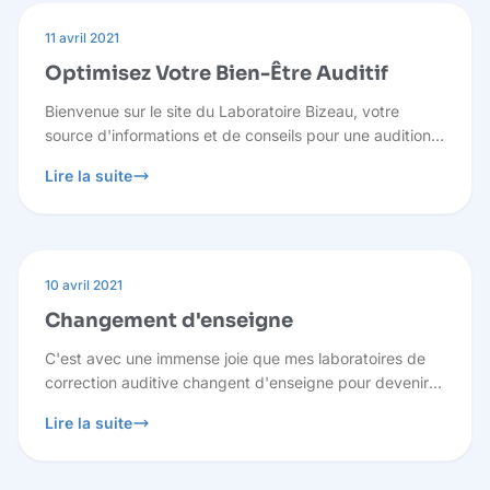
11 avril 2021
Optimisez Votre Bien-Être Auditif
Bienvenue sur le site du Laboratoire Bizeau, votre
source d'informations et de conseils pour une audition
optimale. Nous comprenons que vous puissiez avoir
Lire la suite
des questions, c'est pourquoi nous sommes là pour
vous guider à travers des réponses pertinentes.
10 avril 2021
Changement d'enseigne
C'est avec une immense joie que mes laboratoires de
correction auditive changent d'enseigne pour devenir :
Laboratoire Bizeau. Redevenir indépendant était pour
Lire la suite
moi la plus belle promesse que je pouvais faire aux
patients et à mes équipes.