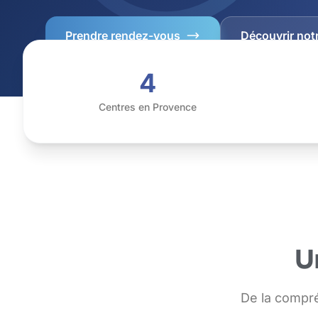
Prendre rendez-vous
Découvrir not
4
Centres en Provence
U
De la compr