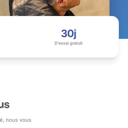
30j
D'essai gratuit
us
é, nous vous