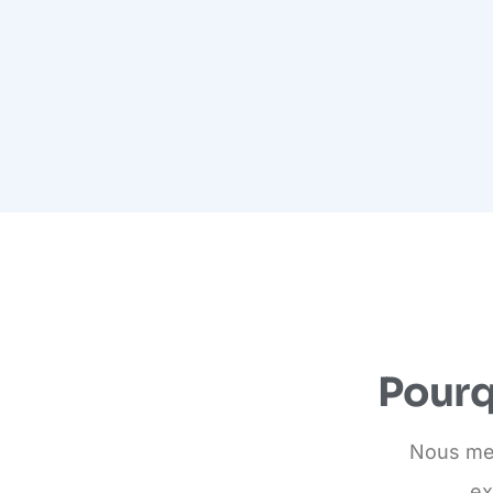
Pourq
Nous met
ex