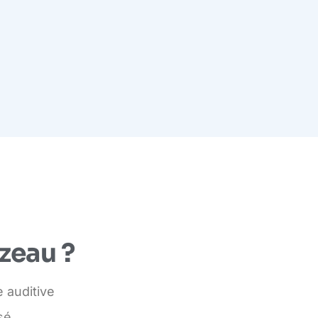
zeau ?
 auditive
sé.