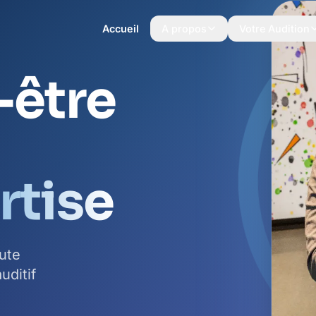
Accueil
A propos
Votre Audition
-être
rtise
ute
uditif