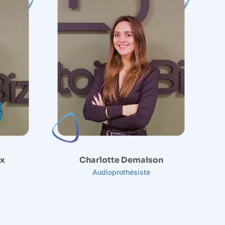
Assist
ux
Charlotte Demaison
Audioprothésiste