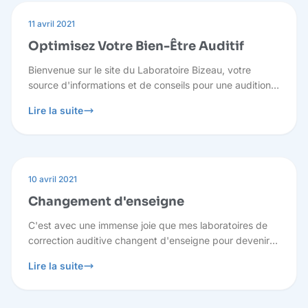
11 avril 2021
Optimisez Votre Bien-Être Auditif
Bienvenue sur le site du Laboratoire Bizeau, votre
source d'informations et de conseils pour une audition
optimale. Nous comprenons que vous puissiez avoir
Lire la suite
des questions, c'est pourquoi nous sommes là pour
vous guider à travers des réponses pertinentes.
10 avril 2021
Changement d'enseigne
C'est avec une immense joie que mes laboratoires de
correction auditive changent d'enseigne pour devenir :
Laboratoire Bizeau. Redevenir indépendant était pour
Lire la suite
moi la plus belle promesse que je pouvais faire aux
patients et à mes équipes.