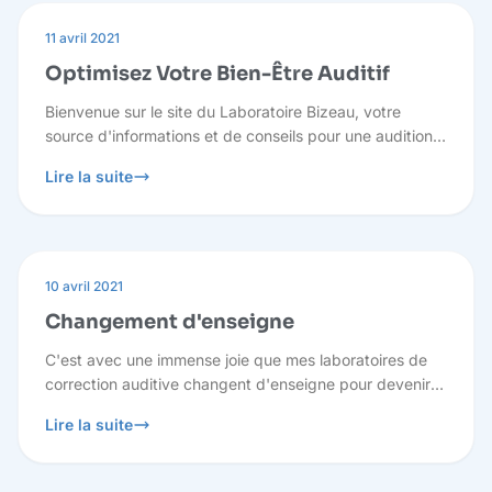
11 avril 2021
Optimisez Votre Bien-Être Auditif
Bienvenue sur le site du Laboratoire Bizeau, votre
source d'informations et de conseils pour une audition
optimale. Nous comprenons que vous puissiez avoir
Lire la suite
des questions, c'est pourquoi nous sommes là pour
vous guider à travers des réponses pertinentes.
10 avril 2021
Changement d'enseigne
C'est avec une immense joie que mes laboratoires de
correction auditive changent d'enseigne pour devenir :
Laboratoire Bizeau. Redevenir indépendant était pour
Lire la suite
moi la plus belle promesse que je pouvais faire aux
patients et à mes équipes.