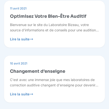
11 avril 2021
Optimisez Votre Bien-Être Auditif
Bienvenue sur le site du Laboratoire Bizeau, votre
source d'informations et de conseils pour une audition
optimale. Nous comprenons que vous puissiez avoir
Lire la suite
des questions, c'est pourquoi nous sommes là pour
vous guider à travers des réponses pertinentes.
10 avril 2021
Changement d'enseigne
C'est avec une immense joie que mes laboratoires de
correction auditive changent d'enseigne pour devenir :
Laboratoire Bizeau. Redevenir indépendant était pour
Lire la suite
moi la plus belle promesse que je pouvais faire aux
patients et à mes équipes.