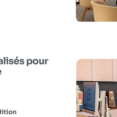
alisés pour
e
dition