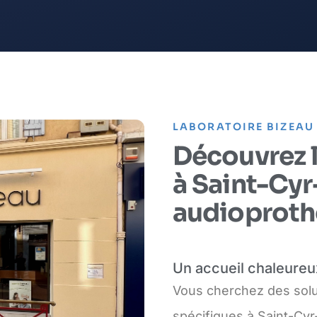
LABORATOIRE BIZEAU
Découvrez l
à Saint-Cyr
audioproth
Un accueil chaleureu
Vous cherchez des solu
spécifiques à Saint-Cyr